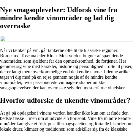
Nye smagsoplevelser: Udforsk vine fra
mindre kendte vinområder og lad dig
overraske
Når vi tænker på vin, går tankerne ofte til de klassiske regioner:
Bordeaux, Toscana eller Rioja. Men verden bugner af spændende
vinområder, som sjældent får den opmærksomhed, de fortjener. Her
gemmer sig vine med karakter, historie og personlighed – ofte til priser,
der er langt mere overkommelige end de kendte navne. I denne artikel
tager vi dig med på en rejse gennem nogle af de mindre kendte
vinområder, hvor passionerede vinmagere skaber unikke
smagsoplevelser, der kan overraske selv den mest erfarne vinelsker.
Hvorfor udforske de ukendte vinområder?
At gå på opdagelse i vinens verden handler ikke kun om at finde den
bedste flaske – men om at udvide sin horisont. Vine fra mindre kendte
områder kan give et frisk pust til smagspaletten og fortælle historier om
lokale druer, klimaer og traditioner, som adskiller sig fra de klassiske