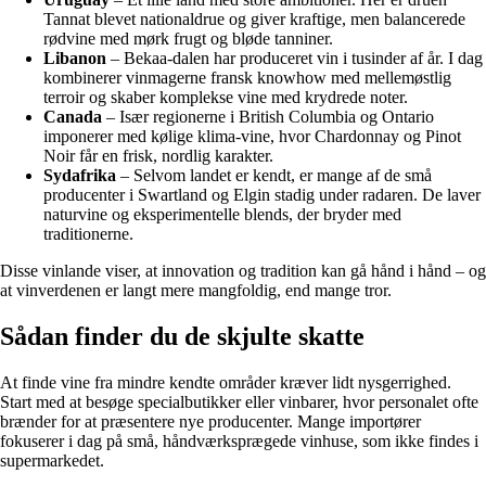
Tannat blevet nationaldrue og giver kraftige, men balancerede
rødvine med mørk frugt og bløde tanniner.
Libanon
– Bekaa-dalen har produceret vin i tusinder af år. I dag
kombinerer vinmagerne fransk knowhow med mellemøstlig
terroir og skaber komplekse vine med krydrede noter.
Canada
– Især regionerne i British Columbia og Ontario
imponerer med kølige klima-vine, hvor Chardonnay og Pinot
Noir får en frisk, nordlig karakter.
Sydafrika
– Selvom landet er kendt, er mange af de små
producenter i Swartland og Elgin stadig under radaren. De laver
naturvine og eksperimentelle blends, der bryder med
traditionerne.
Disse vinlande viser, at innovation og tradition kan gå hånd i hånd – og
at vinverdenen er langt mere mangfoldig, end mange tror.
Sådan finder du de skjulte skatte
At finde vine fra mindre kendte områder kræver lidt nysgerrighed.
Start med at besøge specialbutikker eller vinbarer, hvor personalet ofte
brænder for at præsentere nye producenter. Mange importører
fokuserer i dag på små, håndværksprægede vinhuse, som ikke findes i
supermarkedet.