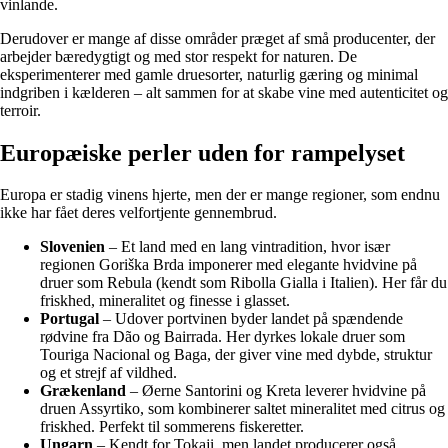
vinlande.
Derudover er mange af disse områder præget af små producenter, der
arbejder bæredygtigt og med stor respekt for naturen. De
eksperimenterer med gamle druesorter, naturlig gæring og minimal
indgriben i kælderen – alt sammen for at skabe vine med autenticitet og
terroir.
Europæiske perler uden for rampelyset
Europa er stadig vinens hjerte, men der er mange regioner, som endnu
ikke har fået deres velfortjente gennembrud.
Slovenien
– Et land med en lang vintradition, hvor især
regionen Goriška Brda imponerer med elegante hvidvine på
druer som Rebula (kendt som Ribolla Gialla i Italien). Her får du
friskhed, mineralitet og finesse i glasset.
Portugal
– Udover portvinen byder landet på spændende
rødvine fra Dão og Bairrada. Her dyrkes lokale druer som
Touriga Nacional og Baga, der giver vine med dybde, struktur
og et strejf af vildhed.
Grækenland
– Øerne Santorini og Kreta leverer hvidvine på
druen Assyrtiko, som kombinerer saltet mineralitet med citrus og
friskhed. Perfekt til sommerens fiskeretter.
Ungarn
– Kendt for Tokaji, men landet producerer også