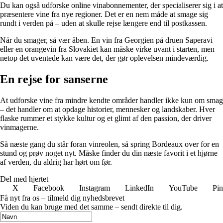
Du kan også udforske online vinabonnementer, der specialiserer sig i at
præsentere vine fra nye regioner. Det er en nem måde at smage sig
rundt i verden på – uden at skulle rejse længere end til postkassen.
Når du smager, så vær åben. En vin fra Georgien på druen Saperavi
eller en orangevin fra Slovakiet kan måske virke uvant i starten, men
netop det uventede kan være det, der gør oplevelsen mindeværdig.
En rejse for sanserne
At udforske vine fra mindre kendte områder handler ikke kun om smag
– det handler om at opdage historier, mennesker og landskaber. Hver
flaske rummer et stykke kultur og et glimt af den passion, der driver
vinmagerne.
Så næste gang du står foran vinreolen, så spring Bordeaux over for en
stund og prøv noget nyt. Måske finder du din næste favorit i et hjørne
af verden, du aldrig har hørt om før.
Del med hjertet
X
Facebook
Instagram
LinkedIn
YouTube
Pin
Få nyt fra os – tilmeld dig nyhedsbrevet
Viden du kan bruge med det samme – sendt direkte til dig.