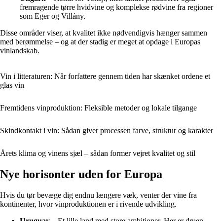
fremragende tørre hvidvine og komplekse rødvine fra regioner
som Eger og Villány.
Disse områder viser, at kvalitet ikke nødvendigvis hænger sammen
med berømmelse – og at der stadig er meget at opdage i Europas
vinlandskab.
Vin i litteraturen: Når forfattere gennem tiden har skænket ordene et
glas vin
Fremtidens vinproduktion: Fleksible metoder og lokale tilgange
Skindkontakt i vin: Sådan giver processen farve, struktur og karakter
Årets klima og vinens sjæl – sådan former vejret kvalitet og stil
Nye horisonter uden for Europa
Hvis du tør bevæge dig endnu længere væk, venter der vine fra
kontinenter, hvor vinproduktionen er i rivende udvikling.
Uruguay
– Et lille land med store ambitioner. Her er druen