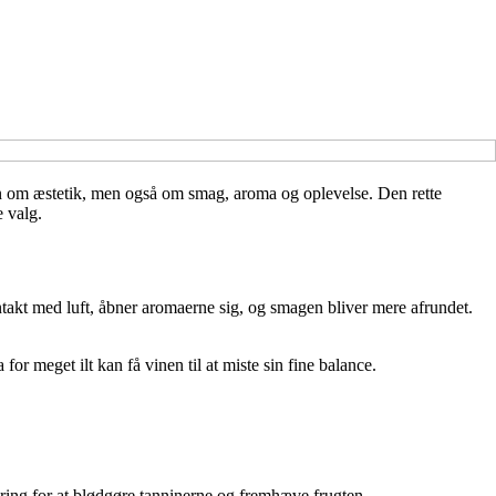
 kun om æstetik, men også om smag, aroma og oplevelse. Den rette
e valg.
kontakt med luft, åbner aromaerne sig, og smagen bliver mere afrundet.
r meget ilt kan få vinen til at miste sin fine balance.
ring for at blødgøre tanninerne og fremhæve frugten.