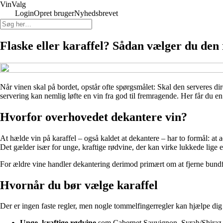
Vin
Valg
Login
Opret bruger
Nyhedsbrevet
Flaske eller karaffel? Sådan vælger du den 
Når vinen skal på bordet, opstår ofte spørgsmålet: Skal den serveres di
servering kan nemlig løfte en vin fra god til fremragende. Her får du en
Hvorfor overhovedet dekantere vin?
At hælde vin på karaffel – også kaldet at dekantere – har to formål: at 
Det gælder især for unge, kraftige rødvine, der kan virke lukkede lige e
For ældre vine handler dekantering derimod primært om at fjerne bundfald
Hvornår du bør vælge karaffel
Der er ingen faste regler, men nogle tommelfingerregler kan hjælpe dig 
Unge, kraftige rødvine
som Cabernet Sauvignon, Syrah/Shiraz og