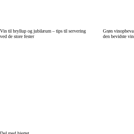
Vin til bryllup og jubilæum – tips til servering
Grøn vinopbevari
ved de store fester
den bevidste vin
Del med hjertet