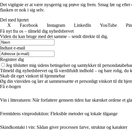
Det vigtigste er at være nysgerrig og prøve sig frem. Smag før og efter
flasken er nok i sig selv.
Del med hjertet
X
Facebook
Instagram
LinkedIn
YouTube
Pin
Få nyt fra os – tilmeld dig nyhedsbrevet
Viden du kan bruge med det samme – sendt direkte til dig.
Indtast e-mail
Registrer dig
Jeg tilslutter mig sidens betingelser og samtykker til persondatabeha
Tilmeld dig nyhedsbrevet og få værdifuldt indhold – og bare rolig, du ka
Skab dit eget vinkort til hjemmebar
Øg din vinviden og lær at sammensætte et personligt vinkort til dit hje
Få e-bogen
Vin i litteraturen: Når forfattere gennem tiden har skænket ordene et gl
Fremtidens vinproduktion: Fleksible metoder og lokale tilgange
Skindkontakt i vin: Sådan giver processen farve, struktur og karakter