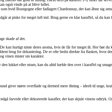
n også vinde på at blive luftet.
r som hvid Bourgogne eller fadlagret Chardonnay, der kan åbne sig smukt 
dgår at piske for meget luft ind. Brug gerne en klar karaffel, så du kan 
age skade af det.
e kan hurtigt miste deres aroma, hvis de får for meget ilt. Her bør du 
dent brug for dekantering. De er ofte bedst direkte fra flasken, hvor der
og vinen mister sin karakter.
er den lukket eller stram, kan du altid hælde den over i karaffel og smag
und giver større overflade og dermed mere iltning – ideelt til unge, kra
ndgå farvede eller dekorerede karafler, der kan skjule vinens udtryk. Og