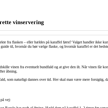
rette vinservering
rekte fra flasken – eller hældes på karaffel først? Valget handler ikke
 guide til, hvornår du bør vælge flaske, og hvornår karaffel er det bedst
adskille vinen fra eventuelt bundfald og at give den ilt. Når vinen får 
fter åbning.
, som naturligt dannes over tid. Her skal man være mere forsigtig, da fo
på vej:
 Barolo har godt af iltning. Hæld dem på karaffel 1–2 timer før serve