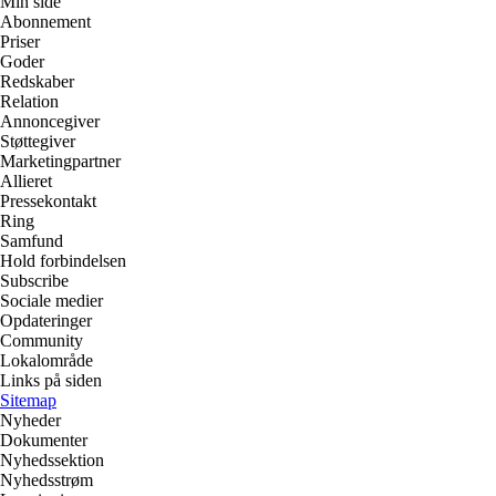
Min side
Abonnement
Priser
Goder
Redskaber
Relation
Annoncegiver
Støttegiver
Marketingpartner
Allieret
Pressekontakt
Ring
Samfund
Hold forbindelsen
Subscribe
Sociale medier
Opdateringer
Community
Lokalområde
Links på siden
Sitemap
Nyheder
Dokumenter
Nyhedssektion
Nyhedsstrøm