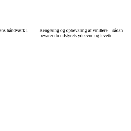
rens håndværk i
Rengøring og opbevaring af viniltere – sådan
bevarer du udstyrets ydeevne og levetid