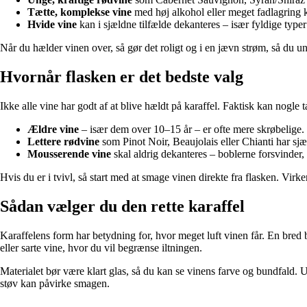
Tætte, komplekse vine
med høj alkohol eller meget fadlagring ka
Hvide vine
kan i sjældne tilfælde dekanteres – især fyldige type
Når du hælder vinen over, så gør det roligt og i en jævn strøm, så du un
Hvornår flasken er det bedste valg
Ikke alle vine har godt af at blive hældt på karaffel. Faktisk kan nogle t
Ældre vine
– især dem over 10–15 år – er ofte mere skrøbelige. D
Lettere rødvine
som Pinot Noir, Beaujolais eller Chianti har sjæl
Mousserende vine
skal aldrig dekanteres – boblerne forsvinder, 
Hvis du er i tvivl, så start med at smage vinen direkte fra flasken. Virk
Sådan vælger du den rette karaffel
Karaffelens form har betydning for, hvor meget luft vinen får. En bred b
eller sarte vine, hvor du vil begrænse iltningen.
Materialet bør være klart glas, så du kan se vinens farve og bundfald. U
støv kan påvirke smagen.