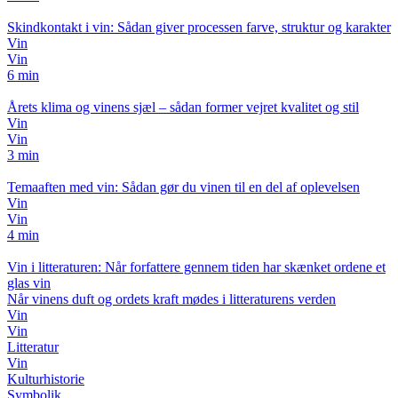
Skindkontakt i vin: Sådan giver processen farve, struktur og karakter
Vin
Vin
6 min
Årets klima og vinens sjæl – sådan former vejret kvalitet og stil
Vin
Vin
3 min
Temaaften med vin: Sådan gør du vinen til en del af oplevelsen
Vin
Vin
4 min
Vin i litteraturen: Når forfattere gennem tiden har skænket ordene et
glas vin
Når vinens duft og ordets kraft mødes i litteraturens verden
Vin
Vin
Litteratur
Vin
Kulturhistorie
Symbolik