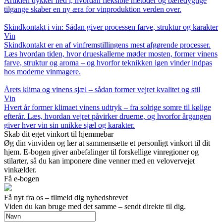
Artiklen dykker ned i, hvordan fleksible metoder og bæredygtige
tilgange skaber en ny æra for vinproduktion verden over.
Skindkontakt i vin: Sådan giver processen farve, struktur og karakter
Vin
Skindkontakt er en af vinfremstillingens mest afgørende processer.
Læs hvordan tiden, hvor drueskallerne møder mosten, former vinens
farve, struktur og aroma – og hvorfor teknikken igen vinder indpas
hos moderne vinmagere.
Årets klima og vinens sjæl – sådan former vejret kvalitet og stil
Vin
Hvert år former klimaet vinens udtryk – fra solrige somre til kølige
efterår. Læs, hvordan vejret påvirker druerne, og hvorfor årgangen
giver hver vin sin unikke sjæl og karakter.
Skab dit eget vinkort til hjemmebar
Øg din vinviden og lær at sammensætte et personligt vinkort til dit
hjem. E-bogen giver anbefalinger til forskellige vinregioner og
stilarter, så du kan imponere dine venner med en velovervejet
vinkælder.
Få e-bogen
Få nyt fra os – tilmeld dig nyhedsbrevet
Viden du kan bruge med det samme – sendt direkte til dig.