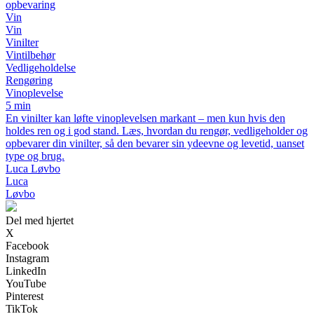
opbevaring
Vin
Vin
Vinilter
Vintilbehør
Vedligeholdelse
Rengøring
Vinoplevelse
5 min
En vinilter kan løfte vinoplevelsen markant – men kun hvis den
holdes ren og i god stand. Læs, hvordan du rengør, vedligeholder og
opbevarer din vinilter, så den bevarer sin ydeevne og levetid, uanset
type og brug.
Luca Løvbo
Luca
Løvbo
Del med hjertet
X
Facebook
Instagram
LinkedIn
YouTube
Pinterest
TikTok