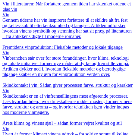
Vin i litteraturen: Når forfattere gennem tiden har skænket ordene et
glas vin
Vin
Gennem tiderne har vin inspireret forfattere til at skildre alt fra fest
og fællesskab til eftertænksomhed og længsel. Artiklen udforsker,
hvordan vinens symbolik og stemning har sat sit præg på litteraturen
– fra antikkens digte til moderne romaner.
Fremtidens vinproduktion: Fleksible metoder og lokale tilgange
Vin
Vinbranchen står over for store forandringer, hvor klima, teknologi
og lokale initiativer former nye måder at dyrke og fremstille vin på.
Artiklen dykker ned i, hvordan fleksible metoder og bæredygtige
tilgange skaber en ny æra for vinproduktion verden over.
Skindkontakt i vin: Sådan giver processen farve, struktur og karakter
Vin
Skindkontakt er en af vinfremstillingens mest afgørende processer.
Læs hvordan tiden, hvor drueskallerne møder mosten, former vinens
farve, struktur og aroma – og hvorfor teknikken igen vinder indpas
hos moderne vinmagere.
Årets klima og vinens sjæl – sådan former vejret kvalitet og stil
Vin
Hvert år former klimaet vinens udtryk – fra solrige somre til kølige