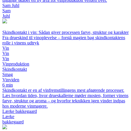
tilgange skaber en ny æra for vinproduktion verden over.
Sam Juhl
Sam
Juhl
Skindkontakt i vin: Sådan giver processen farve, struktur og karakter
Fra drueskind til vinoplevelse – forstå magien bag skindkontaktens
rolle i vinens udtryk
Vin
Vin
Vin
Vinproduktion
Skindkontakt
Smag
Vinviden
6 min
Skindkontakt er en af vinfremstillingens mest afgørende processer.
Læs hvordan tiden, hvor drueskallerne møder mosten, former vinens
farve, struktur og aroma – og hvorfor teknikken igen vinder indpas
hos moderne vinmagere.
Lærke bakkegaard
Lærke
bakkegaard