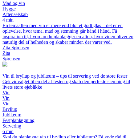
Mad og vin
Hygge
Aftenselskab
4 min
En temaaften med vin er mere end blot et godt glas – det er en
oplevelse, hvor tema, mad og stemning går hånd i hånd. Få
inspiration til, hvordan du planlægger en aften, hvor vinen bliver en
naturlig del af helheden og skaber minder, der varer ved.
Zita Sørensen
Zita
Sørensen
Vin til bryllup og jubilæum – tips til servering ved de store fester
Gør vinvalget til en del af festen og skab den perfekte stemning til
livets store øjeblikke
Vin
Vin
Vin
Bryllup
Jubilæum
Festplanlægning
Servering
6 min
Skal du planlægge vin til bryllup eller jubilæum? Få gode råd til,