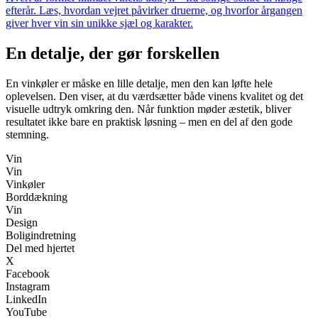
efterår. Læs, hvordan vejret påvirker druerne, og hvorfor årgangen
giver hver vin sin unikke sjæl og karakter.
En detalje, der gør forskellen
En vinkøler er måske en lille detalje, men den kan løfte hele
oplevelsen. Den viser, at du værdsætter både vinens kvalitet og det
visuelle udtryk omkring den. Når funktion møder æstetik, bliver
resultatet ikke bare en praktisk løsning – men en del af den gode
stemning.
Vin
Vin
Vinkøler
Borddækning
Vin
Design
Boligindretning
Del med hjertet
X
Facebook
Instagram
LinkedIn
YouTube