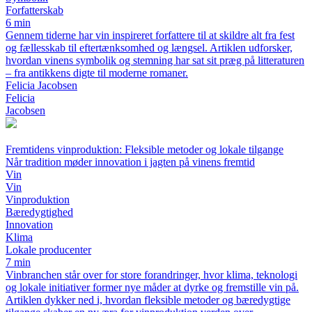
Forfatterskab
6 min
Gennem tiderne har vin inspireret forfattere til at skildre alt fra fest
og fællesskab til eftertænksomhed og længsel. Artiklen udforsker,
hvordan vinens symbolik og stemning har sat sit præg på litteraturen
– fra antikkens digte til moderne romaner.
Felicia Jacobsen
Felicia
Jacobsen
Fremtidens vinproduktion: Fleksible metoder og lokale tilgange
Når tradition møder innovation i jagten på vinens fremtid
Vin
Vin
Vinproduktion
Bæredygtighed
Innovation
Klima
Lokale producenter
7 min
Vinbranchen står over for store forandringer, hvor klima, teknologi
og lokale initiativer former nye måder at dyrke og fremstille vin på.
Artiklen dykker ned i, hvordan fleksible metoder og bæredygtige