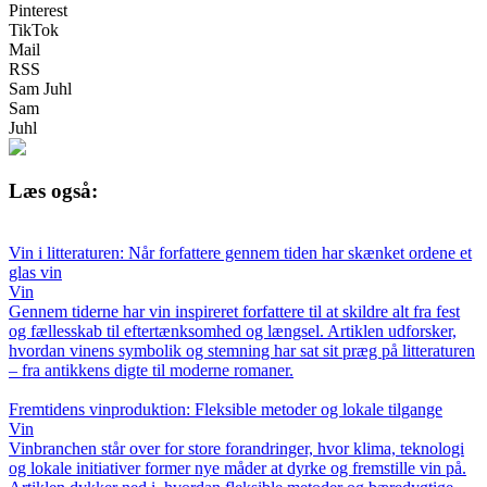
Pinterest
TikTok
Mail
RSS
Sam Juhl
Sam
Juhl
Læs også:
Vin i litteraturen: Når forfattere gennem tiden har skænket ordene et
glas vin
Vin
Gennem tiderne har vin inspireret forfattere til at skildre alt fra fest
og fællesskab til eftertænksomhed og længsel. Artiklen udforsker,
hvordan vinens symbolik og stemning har sat sit præg på litteraturen
– fra antikkens digte til moderne romaner.
Fremtidens vinproduktion: Fleksible metoder og lokale tilgange
Vin
Vinbranchen står over for store forandringer, hvor klima, teknologi
og lokale initiativer former nye måder at dyrke og fremstille vin på.