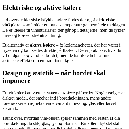
Elektriske og aktive kølere
Ud over de klassiske isfyldte kølere findes der også
elektriske
vinkølere
, som holder en præcis temperatur gennem hele middagen.
De er ideelle til vinentusiaster, der går op i detaljerne, men de fylder
mere og kræver strømtilslutning.
Et alternativ er
aktive kølere
– fx kølemanchetter, der har været i
fryseren og kan sættes direkte på flasken. De er praktiske, hvis du
vil undgå is og vand på bordet, men de har ikke helt samme
æstetiske effekt som en traditionel køler.
Design og æstetik – når bordet skal
imponere
En vinkøler kan være et statement-piece på bordet. Nogle vælger en
diskret model, der smelter ind i borddækningen, mens andre
foretrækker en iøjnefaldende variant i messing, glas eller farvet
keramik.
Tænk over, hvordan vinkøleren spiller sammen med resten af din
borddækning: bestik, glas, lys og blomster. En køler i børstet stål
passer smukt til moderne, nordisk minimalisme, mens en i marmor