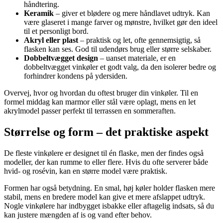
håndtering.
Keramik
– giver et blødere og mere håndlavet udtryk. Kan
være glaseret i mange farver og mønstre, hvilket gør den ideel
til et personligt bord.
Akryl eller plast
– praktisk og let, ofte gennemsigtig, så
flasken kan ses. God til udendørs brug eller større selskaber.
Dobbeltvægget design
– uanset materiale, er en
dobbeltvægget vinkøler et godt valg, da den isolerer bedre og
forhindrer kondens på ydersiden.
Overvej, hvor og hvordan du oftest bruger din vinkøler. Til en
formel middag kan marmor eller stål være oplagt, mens en let
akrylmodel passer perfekt til terrassen en sommeraften.
Størrelse og form – det praktiske aspekt
De fleste vinkølere er designet til én flaske, men der findes også
modeller, der kan rumme to eller flere. Hvis du ofte serverer både
hvid- og rosévin, kan en større model være praktisk.
Formen har også betydning. En smal, høj køler holder flasken mere
stabil, mens en bredere model kan give et mere afslappet udtryk.
Nogle vinkølere har indbygget isbakke eller aftagelig indsats, så du
kan justere mængden af is og vand efter behov.