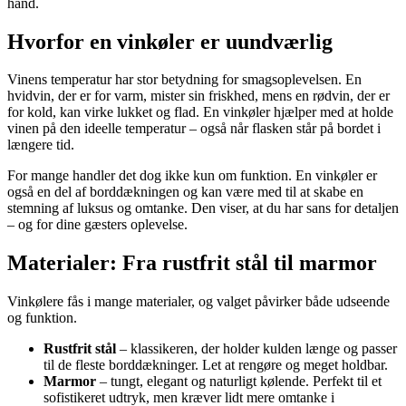
hånd.
Hvorfor en vinkøler er uundværlig
Vinens temperatur har stor betydning for smagsoplevelsen. En
hvidvin, der er for varm, mister sin friskhed, mens en rødvin, der er
for kold, kan virke lukket og flad. En vinkøler hjælper med at holde
vinen på den ideelle temperatur – også når flasken står på bordet i
længere tid.
For mange handler det dog ikke kun om funktion. En vinkøler er
også en del af borddækningen og kan være med til at skabe en
stemning af luksus og omtanke. Den viser, at du har sans for detaljen
– og for dine gæsters oplevelse.
Materialer: Fra rustfrit stål til marmor
Vinkølere fås i mange materialer, og valget påvirker både udseende
og funktion.
Rustfrit stål
– klassikeren, der holder kulden længe og passer
til de fleste borddækninger. Let at rengøre og meget holdbar.
Marmor
– tungt, elegant og naturligt kølende. Perfekt til et
sofistikeret udtryk, men kræver lidt mere omtanke i