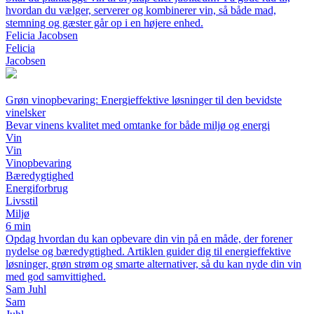
hvordan du vælger, serverer og kombinerer vin, så både mad,
stemning og gæster går op i en højere enhed.
Felicia Jacobsen
Felicia
Jacobsen
Grøn vinopbevaring: Energieffektive løsninger til den bevidste
vinelsker
Bevar vinens kvalitet med omtanke for både miljø og energi
Vin
Vin
Vinopbevaring
Bæredygtighed
Energiforbrug
Livsstil
Miljø
6 min
Opdag hvordan du kan opbevare din vin på en måde, der forener
nydelse og bæredygtighed. Artiklen guider dig til energieffektive
løsninger, grøn strøm og smarte alternativer, så du kan nyde din vin
med god samvittighed.
Sam Juhl
Sam