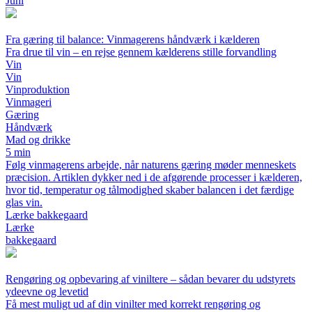
Juhl
Fra gæring til balance: Vinmagerens håndværk i kælderen
Fra drue til vin – en rejse gennem kælderens stille forvandling
Vin
Vin
Vinproduktion
Vinmageri
Gæring
Håndværk
Mad og drikke
5 min
Følg vinmagerens arbejde, når naturens gæring møder menneskets
præcision. Artiklen dykker ned i de afgørende processer i kælderen,
hvor tid, temperatur og tålmodighed skaber balancen i det færdige
glas vin.
Lærke bakkegaard
Lærke
bakkegaard
Rengøring og opbevaring af viniltere – sådan bevarer du udstyrets
ydeevne og levetid
Få mest muligt ud af din vinilter med korrekt rengøring og