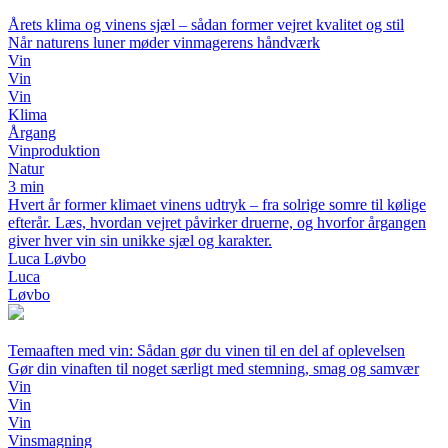
Årets klima og vinens sjæl – sådan former vejret kvalitet og stil
Når naturens luner møder vinmagerens håndværk
Vin
Vin
Vin
Klima
Årgang
Vinproduktion
Natur
3 min
Hvert år former klimaet vinens udtryk – fra solrige somre til kølige
efterår. Læs, hvordan vejret påvirker druerne, og hvorfor årgangen
giver hver vin sin unikke sjæl og karakter.
Luca Løvbo
Luca
Løvbo
Temaaften med vin: Sådan gør du vinen til en del af oplevelsen
Gør din vinaften til noget særligt med stemning, smag og samvær
Vin
Vin
Vin
Vinsmagning