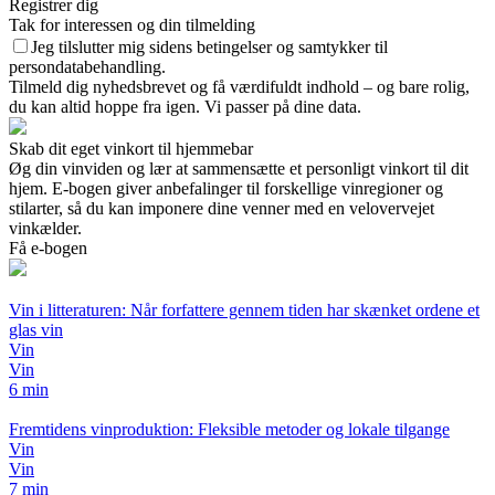
Registrer dig
Tak for interessen og din tilmelding
Jeg tilslutter mig sidens betingelser og samtykker til
persondatabehandling.
Tilmeld dig nyhedsbrevet og få værdifuldt indhold – og bare rolig,
du kan altid hoppe fra igen. Vi passer på dine data.
Skab dit eget vinkort til hjemmebar
Øg din vinviden og lær at sammensætte et personligt vinkort til dit
hjem. E-bogen giver anbefalinger til forskellige vinregioner og
stilarter, så du kan imponere dine venner med en velovervejet
vinkælder.
Få e-bogen
Vin i litteraturen: Når forfattere gennem tiden har skænket ordene et
glas vin
Vin
Vin
6 min
Fremtidens vinproduktion: Fleksible metoder og lokale tilgange
Vin
Vin
7 min